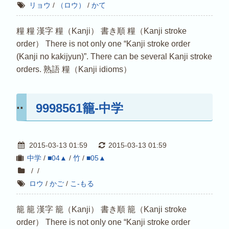
リョウ
/
（ロウ）
/
かて
糧 糧 漢字 糧（Kanji） 書き順 糧（Kanji stroke
order） There is not only one “Kanji stroke order
(Kanji no kakijyun)”. There can be several Kanji stroke
orders. 熟語 糧（Kanji idioms）
9998561籠-中学
2015-03-13 01:59
2015-03-13 01:59
中学
/
■04▲
/
竹
/
■05▲
/
/
ロウ
/
かご
/
こ-もる
籠 籠 漢字 籠（Kanji） 書き順 籠（Kanji stroke
order） There is not only one “Kanji stroke order