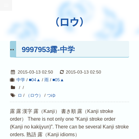
（ロウ）
9997953露-中学
2015-03-13 02:50
2015-03-13 02:50
中学
/
■04▲
/
雨
/
■05▲
/
/
ロ
/
（ロウ）
/
つゆ
露 露 漢字 露（Kanji） 書き順 露（Kanji stroke
order） There is not only one “Kanji stroke order
(Kanji no kakijyun)”. There can be several Kanji stroke
orders. 熟語 露（Kanji idioms）