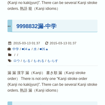
(Kanji no kakijyun)”. There can be several Kanji stroke
orders. 熟語 籠（Kanji idioms）
9998832漏-中学
2015-03-13 01:37
2015-03-13 01:37
中学
/
■04▲
/
水
/
■05▲
/
/
ロウ
/
も-る
/
も-れる
/
も-らす
漏 漏 漢字 漏（Kanji） 書き順 漏（Kanji stroke
order） There is not only one “Kanji stroke order
(Kanji no kakijyun)”. There can be several Kanji stroke
orders. 熟語 漏（Kanji idioms）