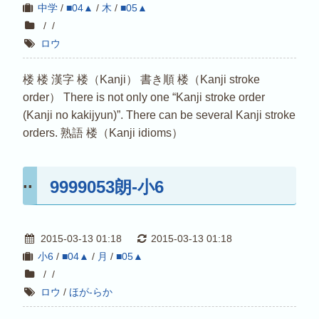
中学
/
■04▲
/
木
/
■05▲
/
/
ロウ
楼 楼 漢字 楼（Kanji） 書き順 楼（Kanji stroke
order） There is not only one “Kanji stroke order
(Kanji no kakijyun)”. There can be several Kanji stroke
orders. 熟語 楼（Kanji idioms）
9999053朗-小6
2015-03-13 01:18
2015-03-13 01:18
小6
/
■04▲
/
月
/
■05▲
/
/
ロウ
/
ほが-らか