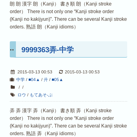
朗 朗 漢字 朗（Kanji） 書き順 朗（Kanji stroke
order） There is not only one “Kanji stroke order
(Kanji no kakijyun)”. There can be several Kanji stroke
orders. 熟語 朗（Kanji idioms）
9999363弄-中学
2015-03-13 00:53
2015-03-13 00:53
中学
/
■04▲
/
廾
/
■05▲
/
/
ロウ
/
もてあそ-ぶ
弄 弄 漢字 弄（Kanji） 書き順 弄（Kanji stroke
order） There is not only one “Kanji stroke order
(Kanji no kakijyun)”. There can be several Kanji stroke
orders. 熟語 弄（Kanji idioms）