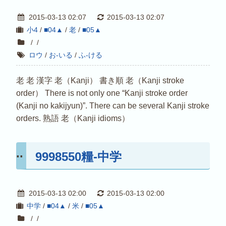
2015-03-13 02:07
2015-03-13 02:07
小4
/
■04▲
/
老
/
■05▲
/
/
ロウ
/
お-いる
/
ふ-ける
老 老 漢字 老（Kanji） 書き順 老（Kanji stroke
order） There is not only one “Kanji stroke order
(Kanji no kakijyun)”. There can be several Kanji stroke
orders. 熟語 老（Kanji idioms）
9998550糧-中学
2015-03-13 02:00
2015-03-13 02:00
中学
/
■04▲
/
米
/
■05▲
/
/