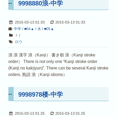
9998880浪-中学
2015-03-13 01:33
2015-03-13 01:33
中学
/
■04▲
/
水
/
■05▲
/
/
ロウ
浪 浪 漢字 浪（Kanji） 書き順 浪（Kanji stroke
order） There is not only one “Kanji stroke order
(Kanji no kakijyun)”. There can be several Kanji stroke
orders. 熟語 浪（Kanji idioms）
9998978楼-中学
2015-03-13 01:25
2015-03-13 01:25