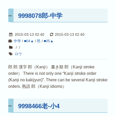
9998078郎-中学
2015-03-13 02:40
2015-03-13 02:40
中学
/
■04▲
/
邑
/
■05▲
/
/
ロウ
郎 郎 漢字 郎（Kanji） 書き順 郎（Kanji stroke
order） There is not only one “Kanji stroke order
(Kanji no kakijyun)”. There can be several Kanji stroke
orders. 熟語 郎（Kanji idioms）
9998466老-小4