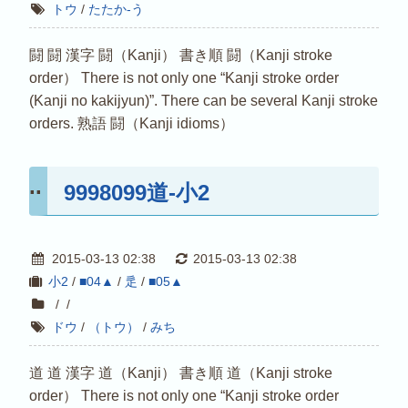
トウ
/
たたか-う
闘 闘 漢字 闘（Kanji） 書き順 闘（Kanji stroke
order） There is not only one “Kanji stroke order
(Kanji no kakijyun)”. There can be several Kanji stroke
orders. 熟語 闘（Kanji idioms）
9998099道-小2
2015-03-13 02:38
2015-03-13 02:38
小2
/
■04▲
/
辵
/
■05▲
/
/
ドウ
/
（トウ）
/
みち
道 道 漢字 道（Kanji） 書き順 道（Kanji stroke
order） There is not only one “Kanji stroke order