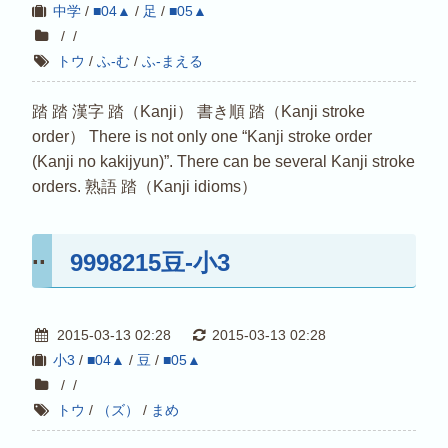
中学
/
■04▲
/
足
/
■05▲
/
/
トウ
/
ふ-む
/
ふ-まえる
踏 踏 漢字 踏（Kanji） 書き順 踏（Kanji stroke
order） There is not only one “Kanji stroke order
(Kanji no kakijyun)”. There can be several Kanji stroke
orders. 熟語 踏（Kanji idioms）
9998215豆-小3
2015-03-13 02:28
2015-03-13 02:28
小3
/
■04▲
/
豆
/
■05▲
/
/
トウ
/
（ズ）
/
まめ