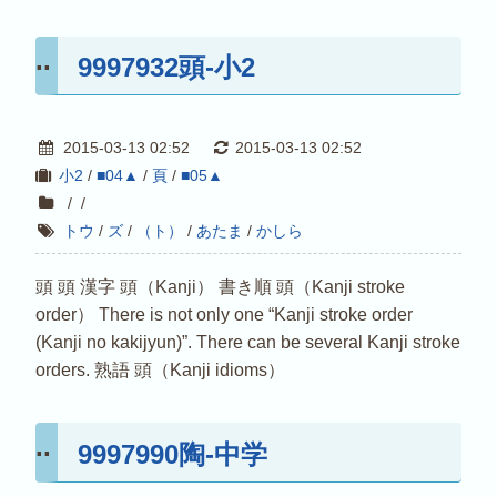
9997932頭-小2
2015-03-13 02:52
2015-03-13 02:52
小2
/
■04▲
/
頁
/
■05▲
/
/
トウ
/
ズ
/
（ト）
/
あたま
/
かしら
頭 頭 漢字 頭（Kanji） 書き順 頭（Kanji stroke
order） There is not only one “Kanji stroke order
(Kanji no kakijyun)”. There can be several Kanji stroke
orders. 熟語 頭（Kanji idioms）
9997990陶-中学