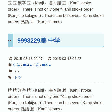
豆 豆 漢字 豆（Kanji） 書き順 豆（Kanji stroke
order） There is not only one “Kanji stroke order
(Kanji no kakijyun)”. There can be several Kanji stroke
orders. 熟語 豆（Kanji idioms）
9998229謄-中学
2015-03-13 02:27
2015-03-13 02:27
中学
/
■04▲
/
言
/
■05▲
/
/
トウ
謄 謄 漢字 謄（Kanji） 書き順 謄（Kanji stroke
order） There is not only one “Kanji stroke order
(Kanji no kakijyun)”. There can be several Kanji stroke
orders. 熟語 謄（Kanji idioms）