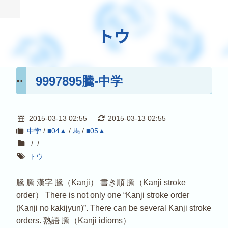
トウ
9997895騰-中学
2015-03-13 02:55
2015-03-13 02:55
中学
/
■04▲
/
馬
/
■05▲
/
/
トウ
騰 騰 漢字 騰（Kanji） 書き順 騰（Kanji stroke
order） There is not only one “Kanji stroke order
(Kanji no kakijyun)”. There can be several Kanji stroke
orders. 熟語 騰（Kanji idioms）