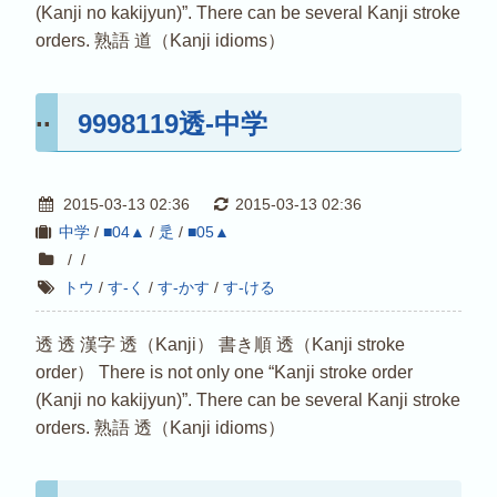
(Kanji no kakijyun)”. There can be several Kanji stroke
orders. 熟語 道（Kanji idioms）
9998119透-中学
2015-03-13 02:36
2015-03-13 02:36
中学
/
■04▲
/
辵
/
■05▲
/
/
トウ
/
す-く
/
す-かす
/
す-ける
透 透 漢字 透（Kanji） 書き順 透（Kanji stroke
order） There is not only one “Kanji stroke order
(Kanji no kakijyun)”. There can be several Kanji stroke
orders. 熟語 透（Kanji idioms）