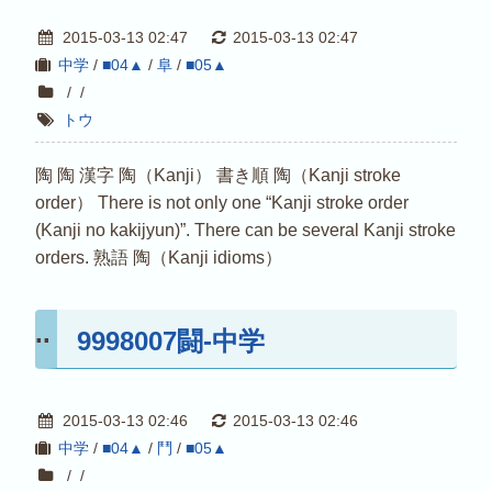
2015-03-13 02:47
2015-03-13 02:47
中学
/
■04▲
/
阜
/
■05▲
/
/
トウ
陶 陶 漢字 陶（Kanji） 書き順 陶（Kanji stroke
order） There is not only one “Kanji stroke order
(Kanji no kakijyun)”. There can be several Kanji stroke
orders. 熟語 陶（Kanji idioms）
9998007闘-中学
2015-03-13 02:46
2015-03-13 02:46
中学
/
■04▲
/
鬥
/
■05▲
/
/