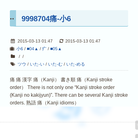
9998704痛-小6
2015-03-13 01:47
2015-03-13 01:47
小6
/
■04▲
/
疒
/
■05▲
/
/
ツウ
/
いた-い
/
いた-む
/
いた-める
痛 痛 漢字 痛（Kanji） 書き順 痛（Kanji stroke
order） There is not only one “Kanji stroke order
(Kanji no kakijyun)”. There can be several Kanji stroke
orders. 熟語 痛（Kanji idioms）