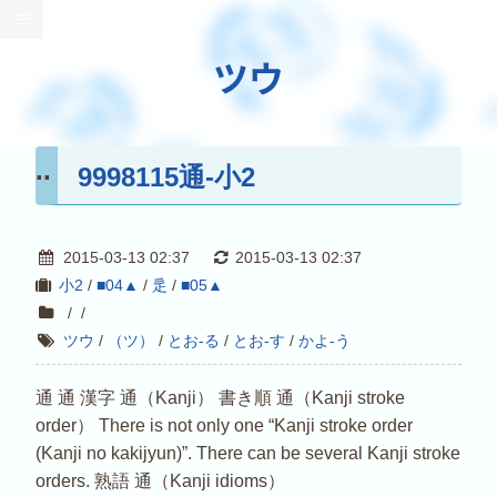
ツウ
9998115通-小2
2015-03-13 02:37
2015-03-13 02:37
小2
/
■04▲
/
辵
/
■05▲
/
/
ツウ
/
（ツ）
/
とお-る
/
とお-す
/
かよ-う
通 通 漢字 通（Kanji） 書き順 通（Kanji stroke
order） There is not only one “Kanji stroke order
(Kanji no kakijyun)”. There can be several Kanji stroke
orders. 熟語 通（Kanji idioms）