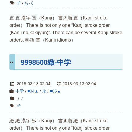
チ
/
お-く
置 置 漢字 置（Kanji） 書き順 置（Kanji stroke
order） There is not only one “Kanji stroke order
(Kanji no kakijyun)”. There can be several Kanji stroke
orders. 熟語 置（Kanji idioms）
9998500緻-中学
2015-03-13 02:04
2015-03-13 02:04
中学
/
■04▲
/
糸
/
■05▲
/
/
チ
緻 緻 漢字 緻（Kanji） 書き順 緻（Kanji stroke
order） There is not only one “Kanji stroke order