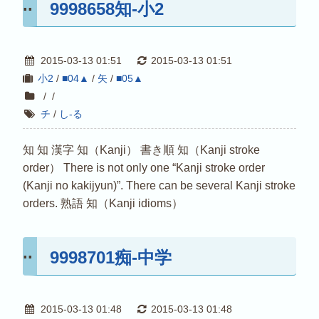
9998658知-小2
2015-03-13 01:51
2015-03-13 01:51
小2
/
■04▲
/
矢
/
■05▲
/
/
チ
/
し-る
知 知 漢字 知（Kanji） 書き順 知（Kanji stroke
order） There is not only one “Kanji stroke order
(Kanji no kakijyun)”. There can be several Kanji stroke
orders. 熟語 知（Kanji idioms）
9998701痴-中学
2015-03-13 01:48
2015-03-13 01:48