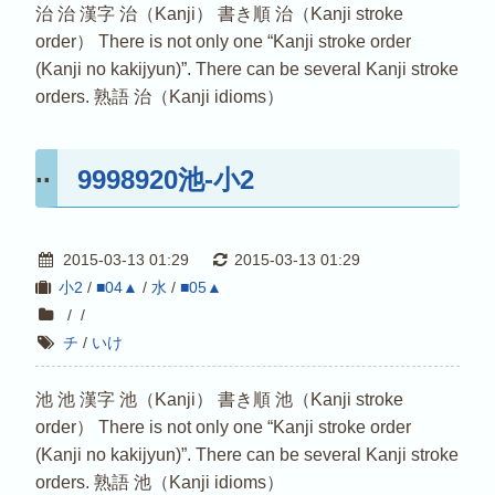
治 治 漢字 治（Kanji） 書き順 治（Kanji stroke
order） There is not only one “Kanji stroke order
(Kanji no kakijyun)”. There can be several Kanji stroke
orders. 熟語 治（Kanji idioms）
9998920池-小2
2015-03-13 01:29
2015-03-13 01:29
小2
/
■04▲
/
水
/
■05▲
/
/
チ
/
いけ
池 池 漢字 池（Kanji） 書き順 池（Kanji stroke
order） There is not only one “Kanji stroke order
(Kanji no kakijyun)”. There can be several Kanji stroke
orders. 熟語 池（Kanji idioms）