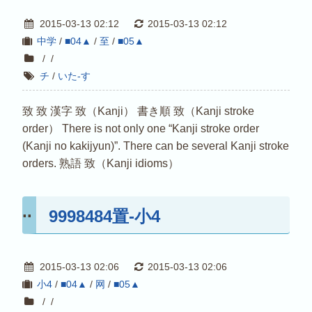
2015-03-13 02:12
2015-03-13 02:12
中学
/
■04▲
/
至
/
■05▲
/
/
チ
/
いた-す
致 致 漢字 致（Kanji） 書き順 致（Kanji stroke
order） There is not only one “Kanji stroke order
(Kanji no kakijyun)”. There can be several Kanji stroke
orders. 熟語 致（Kanji idioms）
9998484置-小4
2015-03-13 02:06
2015-03-13 02:06
小4
/
■04▲
/
网
/
■05▲
/
/