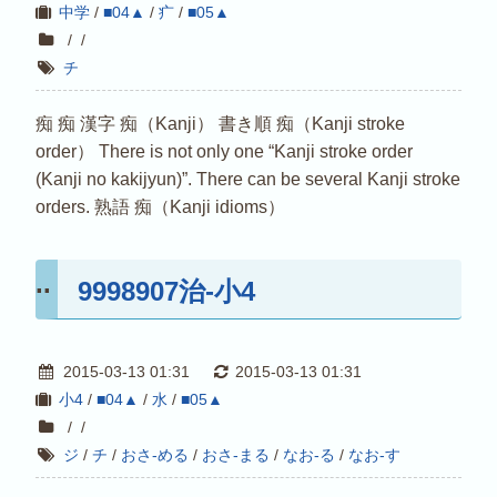
中学
/
■04▲
/
疒
/
■05▲
/
/
チ
痴 痴 漢字 痴（Kanji） 書き順 痴（Kanji stroke
order） There is not only one “Kanji stroke order
(Kanji no kakijyun)”. There can be several Kanji stroke
orders. 熟語 痴（Kanji idioms）
9998907治-小4
2015-03-13 01:31
2015-03-13 01:31
小4
/
■04▲
/
水
/
■05▲
/
/
ジ
/
チ
/
おさ-める
/
おさ-まる
/
なお-る
/
なお-す