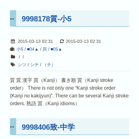
9998178質-小5
2015-03-13 02:31
2015-03-13 02:31
小5
/
■04▲
/
貝
/
■05▲
/
/
シツ
/
シチ
/
（チ）
質 質 漢字 質（Kanji） 書き順 質（Kanji stroke
order） There is not only one “Kanji stroke order
(Kanji no kakijyun)”. There can be several Kanji stroke
orders. 熟語 質（Kanji idioms）
9998406致-中学