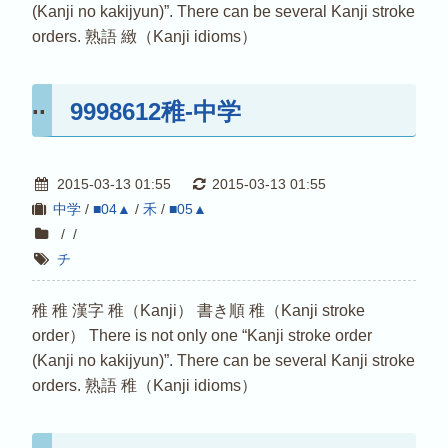
(Kanji no kakijyun)”. There can be several Kanji stroke
orders. 熟語 緻（Kanji idioms）
9998612稚-中学
2015-03-13 01:55
2015-03-13 01:55
中学
/
■04▲
/
禾
/
■05▲
/
/
チ
稚 稚 漢字 稚（Kanji） 書き順 稚（Kanji stroke
order） There is not only one “Kanji stroke order
(Kanji no kakijyun)”. There can be several Kanji stroke
orders. 熟語 稚（Kanji idioms）