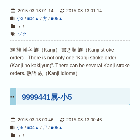
2015-03-13 01:14
2015-03-13 01:14
小3
/
■04▲
/
方
/
■05▲
/
/
ゾク
族 族 漢字 族（Kanji） 書き順 族（Kanji stroke
order） There is not only one “Kanji stroke order
(Kanji no kakijyun)”. There can be several Kanji stroke
orders. 熟語 族（Kanji idioms）
9999441属-小5
2015-03-13 00:46
2015-03-13 00:46
小5
/
■04▲
/
尸
/
■05▲
/
/