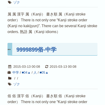
ゾク
属 属 漢字 属（Kanji） 書き順 属（Kanji stroke
order） There is not only one “Kanji stroke order
(Kanji no kakijyun)”. There can be several Kanji stroke
orders. 熟語 属（Kanji idioms）
9999899俗-中学
2015-03-13 00:08
2015-03-13 00:08
中学
/
■04▲
/
人
/
■05▲
/
/
ゾク
俗 俗 漢字 俗（Kanji） 書き順 俗（Kanji stroke
order） There is not only one “Kanji stroke order