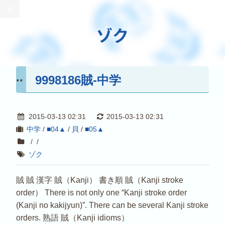
ゾク
9998186賊-中学
2015-03-13 02:31
2015-03-13 02:31
中学
/
■04▲
/
貝
/
■05▲
/
/
ゾク
賊 賊 漢字 賊（Kanji） 書き順 賊（Kanji stroke
order） There is not only one “Kanji stroke order
(Kanji no kakijyun)”. There can be several Kanji stroke
orders. 熟語 賊（Kanji idioms）