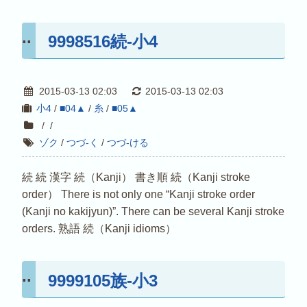
9998516続-小4
2015-03-13 02:03
2015-03-13 02:03
小4
/
■04▲
/
糸
/
■05▲
/
/
ゾク
/
つづ-く
/
つづ-ける
続 続 漢字 続（Kanji） 書き順 続（Kanji stroke
order） There is not only one “Kanji stroke order
(Kanji no kakijyun)”. There can be several Kanji stroke
orders. 熟語 続（Kanji idioms）
9999105族-小3