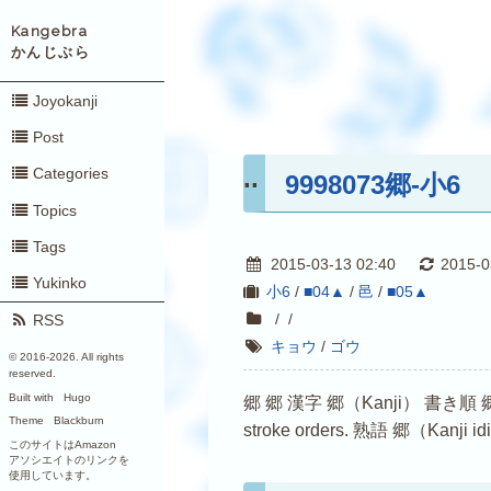
Kangebra
かんじぶら
Joyokanji
Post
Categories
9998073郷-小6
Topics
Tags
2015-03-13 02:40
2015-0
Yukinko
小6
/
■04▲
/
邑
/
■05▲
/
/
RSS
キョウ
/
ゴウ
© 2016-
2026. All rights
reserved.
Built with
Hugo
郷 郷 漢字 郷（Kanji） 書き順 郷（Kanji s
Theme
Blackburn
stroke orders. 熟語 郷（Kanji i
このサイトはAmazon
アソシエイトのリンクを
使用しています。