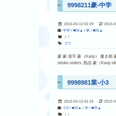
9998211豪-中学
2015-03-13 02:29
2015-0
中学
/
■04▲
/
豕
/
■05▲
/
/
ゴウ
豪 豪 漢字 豪（Kanji） 書き順 豪（Kanji s
stroke orders. 熟語 豪（Kanji i
9998981業-小3
2015-03-13 01:24
2015-0
小3
/
■04▲
/
木
/
■05▲
/
/