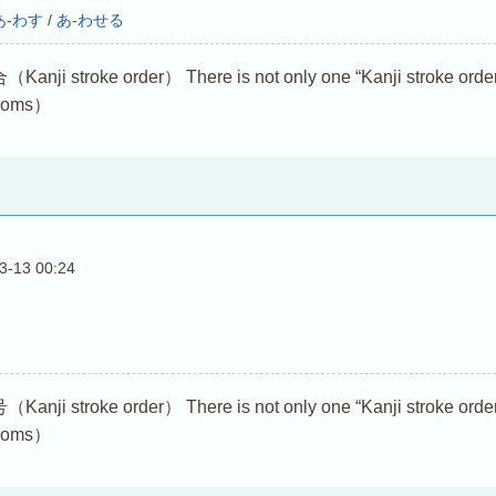
あ-わす
/
あ-わせる
troke order） There is not only one “Kanji stroke order (Ka
dioms）
3-13 00:24
troke order） There is not only one “Kanji stroke order (Ka
dioms）