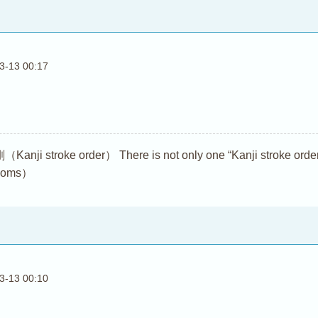
3-13 00:17
troke order） There is not only one “Kanji stroke order (Ka
dioms）
3-13 00:10