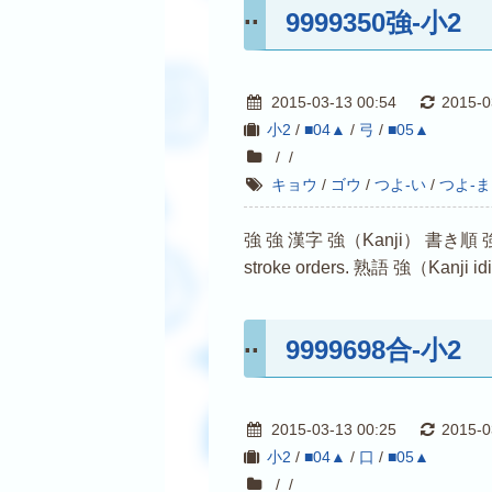
9999350強-小2
2015-03-13 00:54
2015-0
小2
/
■04▲
/
弓
/
■05▲
/
/
キョウ
/
ゴウ
/
つよ-い
/
つよ-
強 強 漢字 強（Kanji） 書き順 強（Kanji s
stroke orders. 熟語 強（Kanji i
9999698合-小2
2015-03-13 00:25
2015-0
小2
/
■04▲
/
口
/
■05▲
/
/