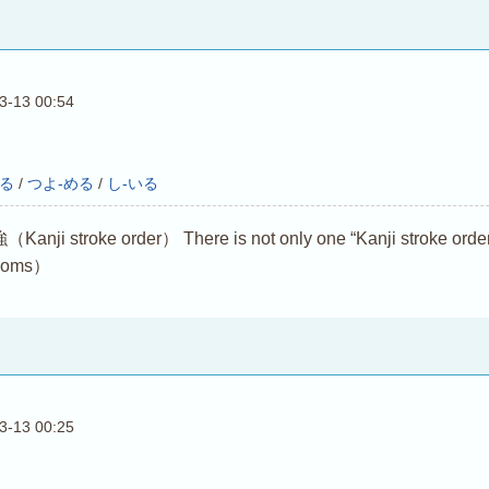
3-13 00:54
まる
/
つよ-める
/
し-いる
troke order） There is not only one “Kanji stroke order (Ka
dioms）
3-13 00:25