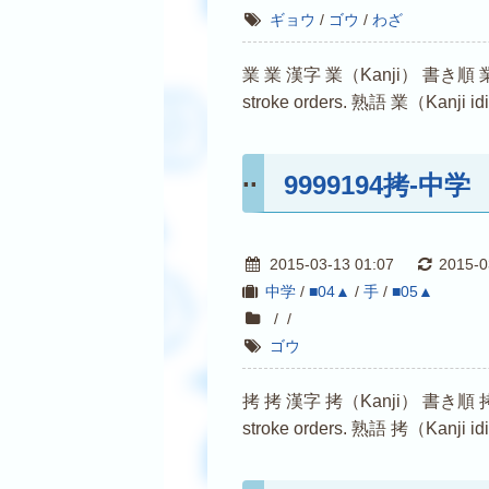
ギョウ
/
ゴウ
/
わざ
業 業 漢字 業（Kanji） 書き順 業（Kanji s
stroke orders. 熟語 業（Kanji i
9999194拷-中学
2015-03-13 01:07
2015-0
中学
/
■04▲
/
手
/
■05▲
/
/
ゴウ
拷 拷 漢字 拷（Kanji） 書き順 拷（Kanji s
stroke orders. 熟語 拷（Kanji i