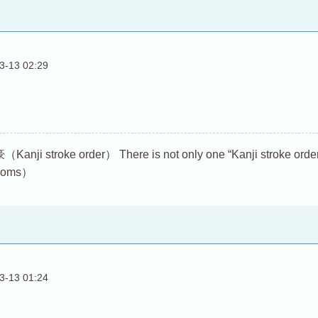
3-13 02:29
troke order） There is not only one “Kanji stroke order (Ka
dioms）
3-13 01:24