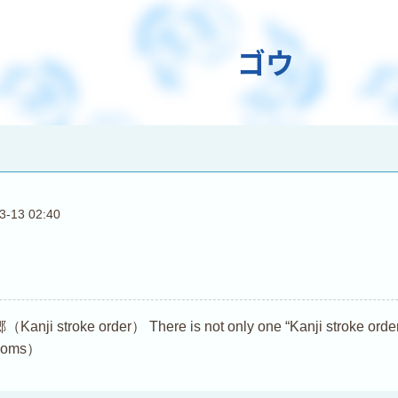
ゴウ
3-13 02:40
troke order） There is not only one “Kanji stroke order (Ka
dioms）