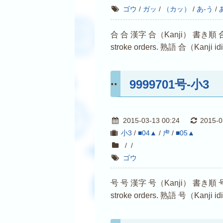
ゴウ
/
ガッ
/
（カッ）
/
あ-う
/
合 合 漢字 合（Kanji） 書き順 合（Kanji s
stroke orders. 熟語 合（Kanji i
9999701号-小3
2015-03-13 00:24
2015-0
小3
/
■04▲
/
虍
/
■05▲
/
/
ゴウ
号 号 漢字 号（Kanji） 書き順 号（Kanji s
stroke orders. 熟語 号（Kanji i