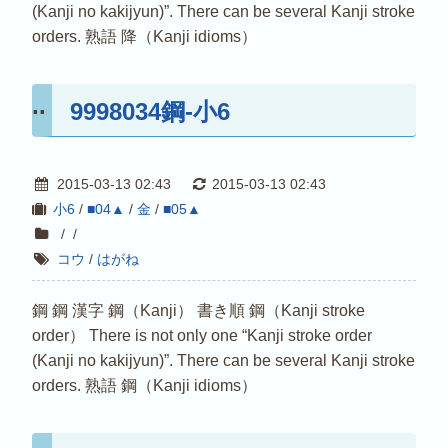
(Kanji no kakijyun)”. There can be several Kanji stroke
orders. 熟語 降（Kanji idioms）
9998034鋼-小6
2015-03-13 02:43
2015-03-13 02:43
小6
/
■04▲
/
金
/
■05▲
/
/
コウ
/
はがね
鋼 鋼 漢字 鋼（Kanji） 書き順 鋼（Kanji stroke
order） There is not only one “Kanji stroke order
(Kanji no kakijyun)”. There can be several Kanji stroke
orders. 熟語 鋼（Kanji idioms）