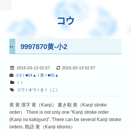
コウ
9997870黄-小2
2015-03-13 02:57
2015-03-13 02:57
小2
/
■04▲
/
黃
/
■05▲
/
/
コウ
/
オウ
/
き
/
（こ）
黄 黄 漢字 黄（Kanji） 書き順 黄（Kanji stroke
order） There is not only one “Kanji stroke order
(Kanji no kakijyun)”. There can be several Kanji stroke
orders. 熟語 黄（Kanji idioms）