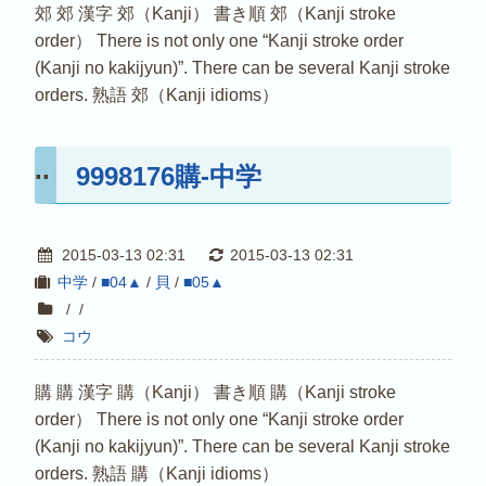
郊 郊 漢字 郊（Kanji） 書き順 郊（Kanji stroke
order） There is not only one “Kanji stroke order
(Kanji no kakijyun)”. There can be several Kanji stroke
orders. 熟語 郊（Kanji idioms）
9998176購-中学
2015-03-13 02:31
2015-03-13 02:31
中学
/
■04▲
/
貝
/
■05▲
/
/
コウ
購 購 漢字 購（Kanji） 書き順 購（Kanji stroke
order） There is not only one “Kanji stroke order
(Kanji no kakijyun)”. There can be several Kanji stroke
orders. 熟語 購（Kanji idioms）