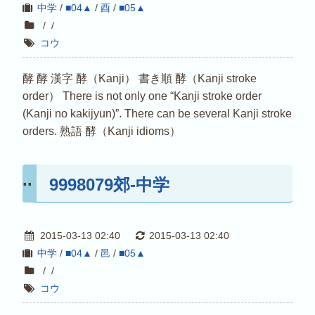
中学
/
■04▲
/
酉
/
■05▲
/
/
コウ
酵 酵 漢字 酵（Kanji） 書き順 酵（Kanji stroke
order） There is not only one “Kanji stroke order
(Kanji no kakijyun)”. There can be several Kanji stroke
orders. 熟語 酵（Kanji idioms）
9998079郊-中学
2015-03-13 02:40
2015-03-13 02:40
中学
/
■04▲
/
邑
/
■05▲
/
/
コウ