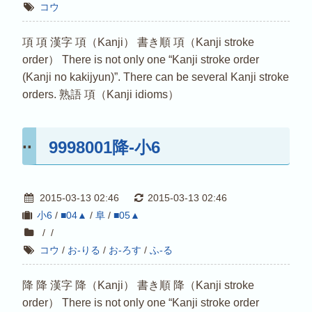
コウ
項 項 漢字 項（Kanji） 書き順 項（Kanji stroke
order） There is not only one “Kanji stroke order
(Kanji no kakijyun)”. There can be several Kanji stroke
orders. 熟語 項（Kanji idioms）
9998001降-小6
2015-03-13 02:46
2015-03-13 02:46
小6
/
■04▲
/
阜
/
■05▲
/
/
コウ
/
お-りる
/
お-ろす
/
ふ-る
降 降 漢字 降（Kanji） 書き順 降（Kanji stroke
order） There is not only one “Kanji stroke order