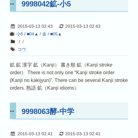
9998042鉱-小5
2015-03-13 02:43
2015-03-13 02:43
小5
/
■04▲
/
金
/
■05▲
/
/
コウ
鉱 鉱 漢字 鉱（Kanji） 書き順 鉱（Kanji stroke
order） There is not only one “Kanji stroke order
(Kanji no kakijyun)”. There can be several Kanji stroke
orders. 熟語 鉱（Kanji idioms）
9998063酵-中学
2015-03-13 02:41
2015-03-13 02:41