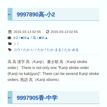
9997890高-小2
2015-03-13 02:55
2015-03-13 02:55
小2
/
■04▲
/
高
/
■05▲
/
/
コウ
/
たか-い
/
たか
/
たか-まる
/
たか-める
高 高 漢字 高（Kanji） 書き順 高（Kanji stroke
order） There is not only one “Kanji stroke order
(Kanji no kakijyun)”. There can be several Kanji stroke
orders. 熟語 高（Kanji idioms）
9997905香-中学