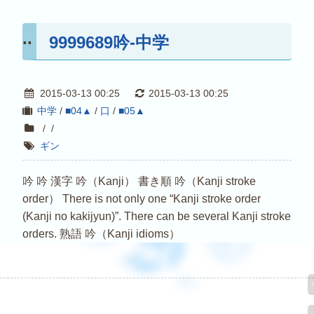
9999689吟-中学
2015-03-13 00:25
2015-03-13 00:25
中学
/
■04▲
/
口
/
■05▲
/
/
ギン
吟 吟 漢字 吟（Kanji） 書き順 吟（Kanji stroke
order） There is not only one “Kanji stroke order
(Kanji no kakijyun)”. There can be several Kanji stroke
orders. 熟語 吟（Kanji idioms）