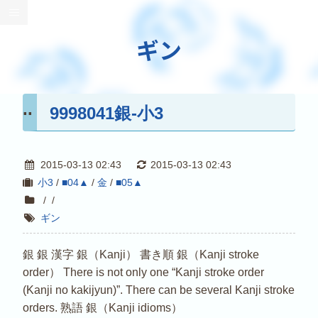
ギン
9998041銀-小3
2015-03-13 02:43
2015-03-13 02:43
小3
/
■04▲
/
金
/
■05▲
/
/
ギン
銀 銀 漢字 銀（Kanji） 書き順 銀（Kanji stroke
order） There is not only one “Kanji stroke order
(Kanji no kakijyun)”. There can be several Kanji stroke
orders. 熟語 銀（Kanji idioms）