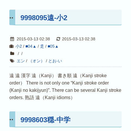
9998095遠-小2
2015-03-13 02:38
2015-03-13 02:38
小2
/
■04▲
/
辵
/
■05▲
/
/
エン
/
（オン）
/
とお-い
遠 遠 漢字 遠（Kanji） 書き順 遠（Kanji stroke
order） There is not only one “Kanji stroke order
(Kanji no kakijyun)”. There can be several Kanji stroke
orders. 熟語 遠（Kanji idioms）
9998603穏-中学