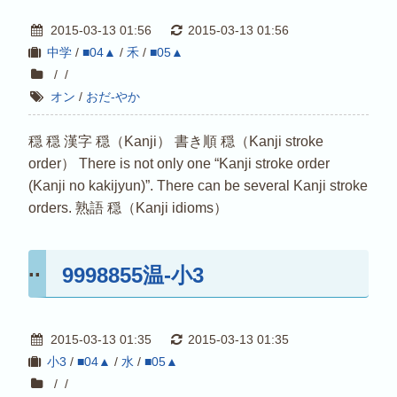
2015-03-13 01:56
2015-03-13 01:56
中学
/
■04▲
/
禾
/
■05▲
/
/
オン
/
おだ-やか
穏 穏 漢字 穏（Kanji） 書き順 穏（Kanji stroke
order） There is not only one “Kanji stroke order
(Kanji no kakijyun)”. There can be several Kanji stroke
orders. 熟語 穏（Kanji idioms）
9998855温-小3
2015-03-13 01:35
2015-03-13 01:35
小3
/
■04▲
/
水
/
■05▲
/
/