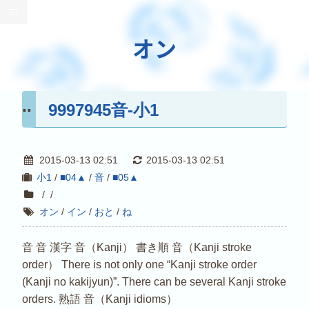
オン
9997945音-小1
2015-03-13 02:51
2015-03-13 02:51
小1
/
■04▲
/
音
/
■05▲
/
/
オン
/
イン
/
おと
/
ね
音 音 漢字 音（Kanji） 書き順 音（Kanji stroke
order） There is not only one “Kanji stroke order
(Kanji no kakijyun)”. There can be several Kanji stroke
orders. 熟語 音（Kanji idioms）