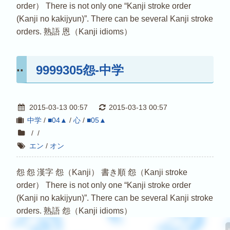
order） There is not only one “Kanji stroke order
(Kanji no kakijyun)”. There can be several Kanji stroke
orders. 熟語 恩（Kanji idioms）
9999305怨-中学
2015-03-13 00:57
2015-03-13 00:57
中学
/
■04▲
/
心
/
■05▲
/
/
エン
/
オン
怨 怨 漢字 怨（Kanji） 書き順 怨（Kanji stroke
order） There is not only one “Kanji stroke order
(Kanji no kakijyun)”. There can be several Kanji stroke
orders. 熟語 怨（Kanji idioms）