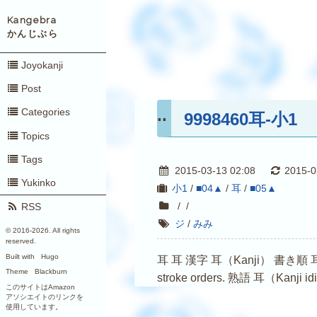
Kangebra
かんじぶら
Joyokanji
Post
Categories
9998460耳-小1
Topics
Tags
2015-03-13 02:08
2015-0
Yukinko
小1
/
■04▲
/
耳
/
■05▲
/
/
RSS
ジ
/
みみ
© 2016-
2026. All rights
reserved.
Built with
Hugo
耳 耳 漢字 耳（Kanji） 書き順 耳（Kanji s
Theme
Blackburn
stroke orders. 熟語 耳（Kanji i
このサイトはAmazon
アソシエイトのリンクを
使用しています。