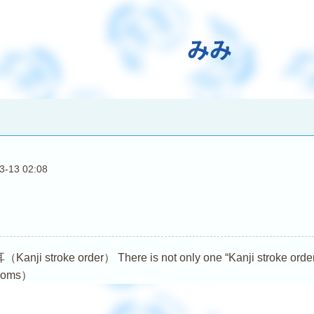
みみ
3-13 02:08
troke order） There is not only one “Kanji stroke order (Ka
dioms）