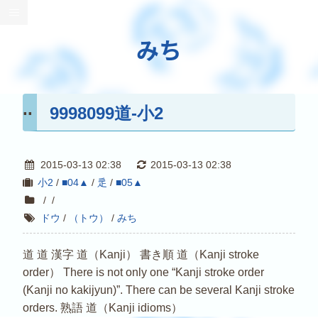
みち
9998099道-小2
2015-03-13 02:38
2015-03-13 02:38
小2
/
■04▲
/
辵
/
■05▲
/
/
ドウ
/
（トウ）
/
みち
道 道 漢字 道（Kanji） 書き順 道（Kanji stroke
order） There is not only one “Kanji stroke order
(Kanji no kakijyun)”. There can be several Kanji stroke
orders. 熟語 道（Kanji idioms）