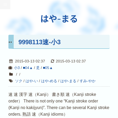
はや-まる
9998113速-小3
2015-03-13 02:37
2015-03-13 02:37
小3
/
■04▲
/
辵
/
■05▲
/
/
ソク
/
はや-い
/
はや-める
/
はや-まる
/
すみ-やか
速 速 漢字 速（Kanji） 書き順 速（Kanji stroke
order） There is not only one “Kanji stroke order
(Kanji no kakijyun)”. There can be several Kanji stroke
orders. 熟語 速（Kanji idioms）