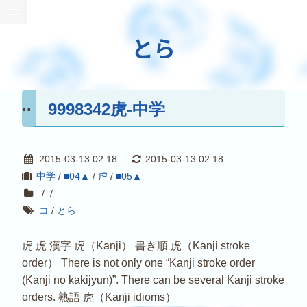
とら
9998342虎-中学
2015-03-13 02:18
2015-03-13 02:18
中学
/
■04▲
/
虍
/
■05▲
/
/
コ
/
とら
虎 虎 漢字 虎（Kanji） 書き順 虎（Kanji stroke
order） There is not only one “Kanji stroke order
(Kanji no kakijyun)”. There can be several Kanji stroke
orders. 熟語 虎（Kanji idioms）