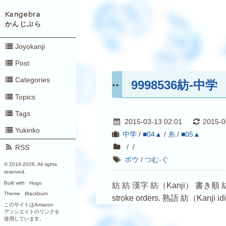
Kangebra
かんじぶら
Joyokanji
Post
Categories
9998536紡-中学
Topics
Tags
2015-03-13 02:01
2015-0
Yukinko
中学
/
■04▲
/
糸
/
■05▲
/
/
RSS
ボウ
/
つむ-ぐ
© 2016-
2026. All rights
reserved.
Built with
Hugo
紡 紡 漢字 紡（Kanji） 書き順 紡（Kanji s
Theme
Blackburn
stroke orders. 熟語 紡（Kanji i
このサイトはAmazon
アソシエイトのリンクを
使用しています。