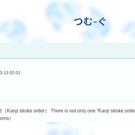
つむ-ぐ
3-13 02:01
troke order） There is not only one “Kanji stroke order (Ka
dioms）