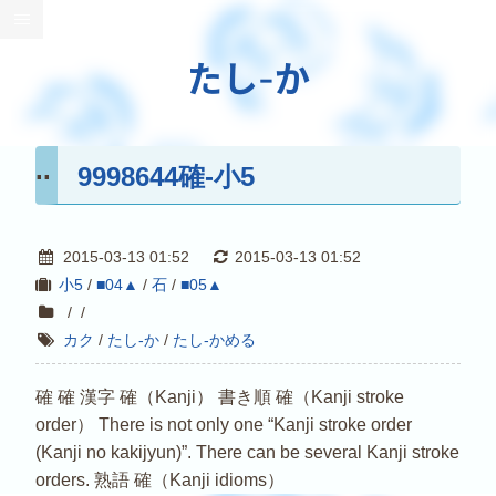
たし-か
9998644確-小5
2015-03-13 01:52
2015-03-13 01:52
小5
/
■04▲
/
石
/
■05▲
/
/
カク
/
たし-か
/
たし-かめる
確 確 漢字 確（Kanji） 書き順 確（Kanji stroke
order） There is not only one “Kanji stroke order
(Kanji no kakijyun)”. There can be several Kanji stroke
orders. 熟語 確（Kanji idioms）