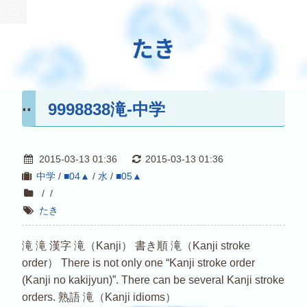
たき
9998838滝-中学
2015-03-13 01:36
2015-03-13 01:36
中学
/
■04▲
/
水
/
■05▲
/
/
たき
滝 滝 漢字 滝（Kanji） 書き順 滝（Kanji stroke
order） There is not only one “Kanji stroke order
(Kanji no kakijyun)”. There can be several Kanji stroke
orders. 熟語 滝（Kanji idioms）