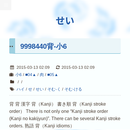
せい
9998440背-小6
2015-03-13 02:09
2015-03-13 02:09
小6
/
■04▲
/
肉
/
■05▲
/
/
ハイ
/
せ
/
せい
/
そむ-く
/
そむ-ける
背 背 漢字 背（Kanji） 書き順 背（Kanji stroke
order） There is not only one “Kanji stroke order
(Kanji no kakijyun)”. There can be several Kanji stroke
orders. 熟語 背（Kanji idioms）