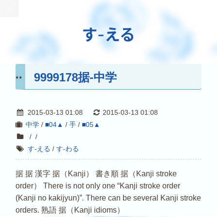
す-える
9999178据-中学
2015-03-13 01:08
2015-03-13 01:08
中学
/
■04▲
/
手
/
■05▲
/
/
す-える
/
す-わる
据 据 漢字 据（Kanji） 書き順 据（Kanji stroke
order） There is not only one “Kanji stroke order
(Kanji no kakijyun)”. There can be several Kanji stroke
orders. 熟語 据（Kanji idioms）