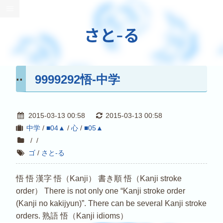
さと-る
9999292悟-中学
2015-03-13 00:58
2015-03-13 00:58
中学
/
■04▲
/
心
/
■05▲
/
/
ゴ
/
さと-る
悟 悟 漢字 悟（Kanji） 書き順 悟（Kanji stroke
order） There is not only one “Kanji stroke order
(Kanji no kakijyun)”. There can be several Kanji stroke
orders. 熟語 悟（Kanji idioms）