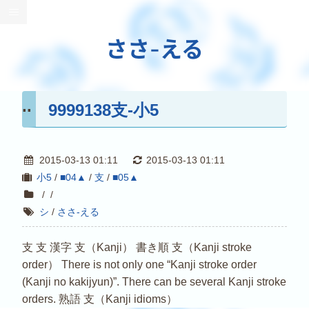
ささ-える
9999138支-小5
2015-03-13 01:11
2015-03-13 01:11
小5
/
■04▲
/
支
/
■05▲
/
/
シ
/
ささ-える
支 支 漢字 支（Kanji） 書き順 支（Kanji stroke
order） There is not only one “Kanji stroke order
(Kanji no kakijyun)”. There can be several Kanji stroke
orders. 熟語 支（Kanji idioms）