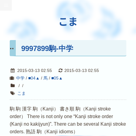
こま
9997899駒-中学
2015-03-13 02:55
2015-03-13 02:55
中学
/
■04▲
/
馬
/
■05▲
/
/
こま
駒 駒 漢字 駒（Kanji） 書き順 駒（Kanji stroke
order） There is not only one “Kanji stroke order
(Kanji no kakijyun)”. There can be several Kanji stroke
orders. 熟語 駒（Kanji idioms）