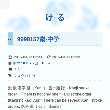
け-る
9998157蹴-中学
2015-03-13 02:33
2015-03-13 02:33
中学
/
■04▲
/
足
/
■05▲
/
/
シュウ
/
け-る
蹴 蹴 漢字 蹴（Kanji） 書き順 蹴（Kanji stroke
order） There is not only one “Kanji stroke order
(Kanji no kakijyun)”. There can be several Kanji stroke
orders. 熟語 蹴（Kanji idioms）