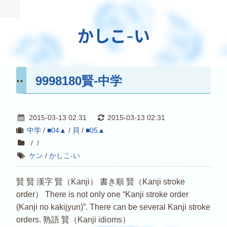
かしこ-い
9998180賢-中学
2015-03-13 02:31
2015-03-13 02:31
中学
/
■04▲
/
貝
/
■05▲
/
/
ケン
/
かしこ-い
賢 賢 漢字 賢（Kanji） 書き順 賢（Kanji stroke
order） There is not only one “Kanji stroke order
(Kanji no kakijyun)”. There can be several Kanji stroke
orders. 熟語 賢（Kanji idioms）