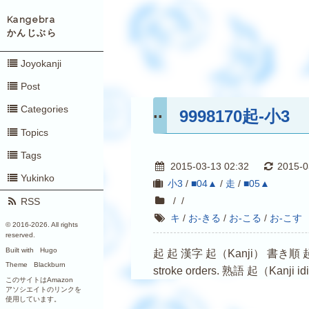
Kangebra
かんじぶら
Joyokanji
Post
Categories
9998170起-小3
Topics
Tags
2015-03-13 02:32
2015-0
Yukinko
小3
/
■04▲
/
走
/
■05▲
/
/
RSS
キ
/
お-きる
/
お-こる
/
お-こす
© 2016-
2026. All rights
reserved.
Built with
Hugo
起 起 漢字 起（Kanji） 書き順 起（Kanji s
Theme
Blackburn
stroke orders. 熟語 起（Kanji i
このサイトはAmazon
アソシエイトのリンクを
使用しています。