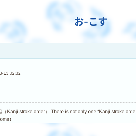
お-こす
3-13 02:32
troke order） There is not only one “Kanji stroke order (Ka
dioms）