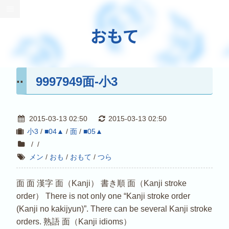
おもて
9997949面-小3
2015-03-13 02:50
2015-03-13 02:50
小3
/
■04▲
/
面
/
■05▲
/
/
メン
/
おも
/
おもて
/
つら
面 面 漢字 面（Kanji） 書き順 面（Kanji stroke
order） There is not only one “Kanji stroke order
(Kanji no kakijyun)”. There can be several Kanji stroke
orders. 熟語 面（Kanji idioms）