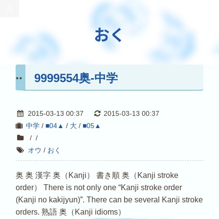
おく
9999554奥-中学
2015-03-13 00:37
2015-03-13 00:37
中学
/
■04▲
/
大
/
■05▲
/
/
オウ
/
おく
奥 奥 漢字 奥（Kanji） 書き順 奥（Kanji stroke
order） There is not only one “Kanji stroke order
(Kanji no kakijyun)”. There can be several Kanji stroke
orders. 熟語 奥（Kanji idioms）