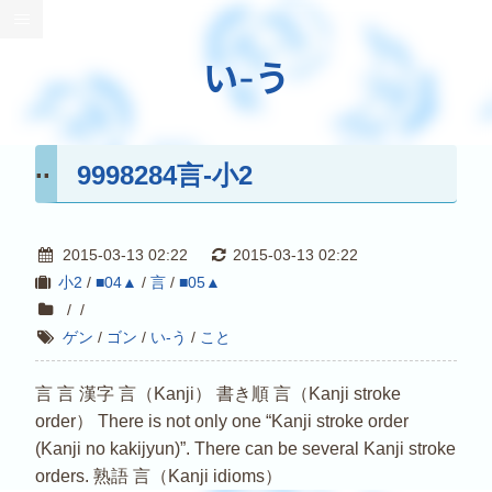
い-う
9998284言-小2
2015-03-13 02:22
2015-03-13 02:22
小2
/
■04▲
/
言
/
■05▲
/
/
ゲン
/
ゴン
/
い-う
/
こと
言 言 漢字 言（Kanji） 書き順 言（Kanji stroke
order） There is not only one “Kanji stroke order
(Kanji no kakijyun)”. There can be several Kanji stroke
orders. 熟語 言（Kanji idioms）