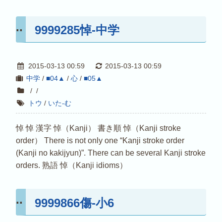
9999285悼-中学
2015-03-13 00:59
2015-03-13 00:59
中学
/
■04▲
/
心
/
■05▲
/
/
トウ
/
いた-む
悼 悼 漢字 悼（Kanji） 書き順 悼（Kanji stroke
order） There is not only one “Kanji stroke order
(Kanji no kakijyun)”. There can be several Kanji stroke
orders. 熟語 悼（Kanji idioms）
9999866傷-小6