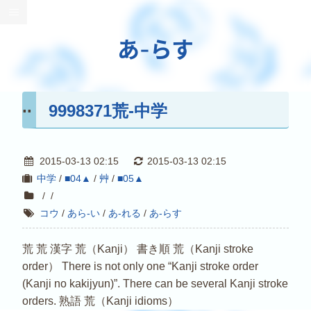
あ-らす
9998371荒-中学
2015-03-13 02:15
2015-03-13 02:15
中学
/
■04▲
/
艸
/
■05▲
/
/
コウ
/
あら-い
/
あ-れる
/
あ-らす
荒 荒 漢字 荒（Kanji） 書き順 荒（Kanji stroke
order） There is not only one “Kanji stroke order
(Kanji no kakijyun)”. There can be several Kanji stroke
orders. 熟語 荒（Kanji idioms）