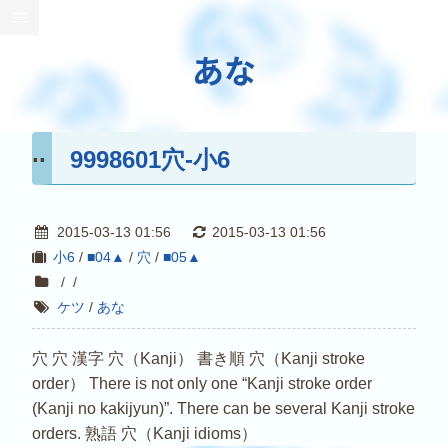
あな
9998601穴-小6
2015-03-13 01:56
2015-03-13 01:56
小6
/
■04▲
/
穴
/
■05▲
/
/
ケツ
/
あな
穴 穴 漢字 穴（Kanji） 書き順 穴（Kanji stroke
order） There is not only one “Kanji stroke order
(Kanji no kakijyun)”. There can be several Kanji stroke
orders. 熟語 穴（Kanji idioms）