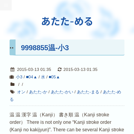
あたた-める
9998855温-小3
2015-03-13 01:35
2015-03-13 01:35
小3
/
■04▲
/
水
/
■05▲
/
/
オン
/
あたた-か
/
あたた-かい
/
あたた-まる
/
あたた-め
る
温 温 漢字 温（Kanji） 書き順 温（Kanji stroke
order） There is not only one “Kanji stroke order
(Kanji no kakijyun)”. There can be several Kanji stroke