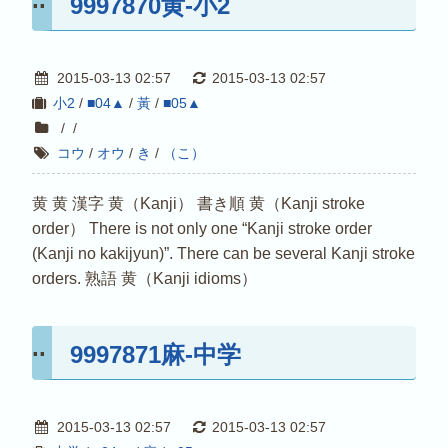
9997870黄-小2
2015-03-13 02:57
2015-03-13 02:57
小2
/
■04▲
/
黃
/
■05▲
/
/
コウ
/
オウ
/
き
/
（こ）
黄 黄 漢字 黄（Kanji） 書き順 黄（Kanji stroke
order） There is not only one “Kanji stroke order
(Kanji no kakijyun)”. There can be several Kanji stroke
orders. 熟語 黄（Kanji idioms）
9997871麻-中学
2015-03-13 02:57
2015-03-13 02:57