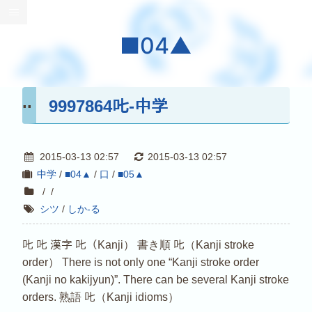
■04▲
9997864𠮟-中学
2015-03-13 02:57
2015-03-13 02:57
中学
/
■04▲
/
口
/
■05▲
/
/
シツ
/
しか-る
𠮟 𠮟 漢字 𠮟（Kanji） 書き順 𠮟（Kanji stroke
order） There is not only one “Kanji stroke order
(Kanji no kakijyun)”. There can be several Kanji stroke
orders. 熟語 𠮟（Kanji idioms）