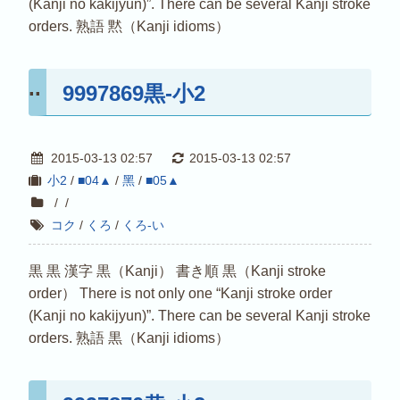
(Kanji no kakijyun)”. There can be several Kanji stroke
orders. 熟語 黙（Kanji idioms）
9997869黒-小2
2015-03-13 02:57
2015-03-13 02:57
小2
/
■04▲
/
黑
/
■05▲
/
/
コク
/
くろ
/
くろ-い
黒 黒 漢字 黒（Kanji） 書き順 黒（Kanji stroke
order） There is not only one “Kanji stroke order
(Kanji no kakijyun)”. There can be several Kanji stroke
orders. 熟語 黒（Kanji idioms）