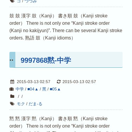
コ
/
つづみ
鼓 鼓 漢字 鼓（Kanji） 書き順 鼓（Kanji stroke
order） There is not only one “Kanji stroke order
(Kanji no kakijyun)”. There can be several Kanji stroke
orders. 熟語 鼓（Kanji idioms）
9997868黙-中学
2015-03-13 02:57
2015-03-13 02:57
中学
/
■04▲
/
黑
/
■05▲
/
/
モク
/
だま-る
黙 黙 漢字 黙（Kanji） 書き順 黙（Kanji stroke
order） There is not only one “Kanji stroke order