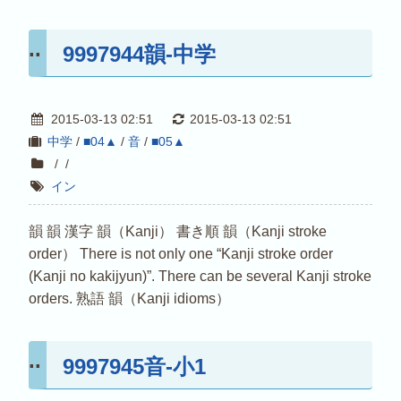
9997944韻-中学
2015-03-13 02:51
2015-03-13 02:51
中学
/
■04▲
/
音
/
■05▲
/
/
イン
韻 韻 漢字 韻（Kanji） 書き順 韻（Kanji stroke
order） There is not only one “Kanji stroke order
(Kanji no kakijyun)”. There can be several Kanji stroke
orders. 熟語 韻（Kanji idioms）
9997945音-小1