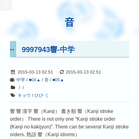
音
9997943響-中学
2015-03-13 02:51
2015-03-13 02:51
中学
/
■04▲
/
音
/
■05▲
/
/
キョウ
/
ひび-く
響 響 漢字 響（Kanji） 書き順 響（Kanji stroke
order） There is not only one “Kanji stroke order
(Kanji no kakijyun)”. There can be several Kanji stroke
orders. 熟語 響（Kanji idioms）