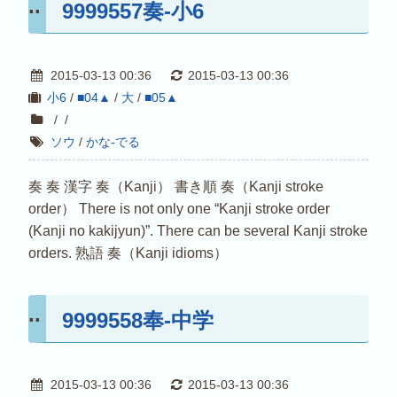
9999557奏-小6
2015-03-13 00:36
2015-03-13 00:36
小6
/
■04▲
/
大
/
■05▲
/
/
ソウ
/
かな-でる
奏 奏 漢字 奏（Kanji） 書き順 奏（Kanji stroke
order） There is not only one “Kanji stroke order
(Kanji no kakijyun)”. There can be several Kanji stroke
orders. 熟語 奏（Kanji idioms）
9999558奉-中学
2015-03-13 00:36
2015-03-13 00:36