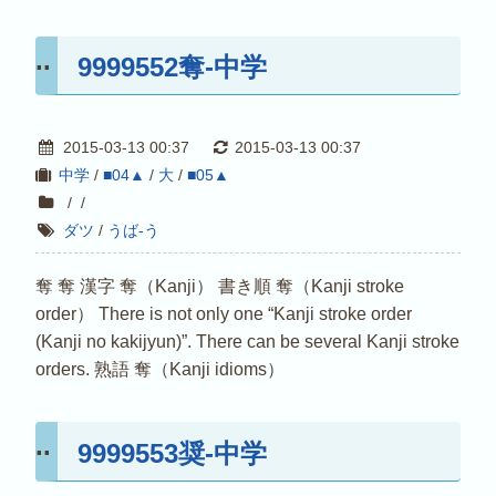
9999552奪-中学
2015-03-13 00:37
2015-03-13 00:37
中学
/
■04▲
/
大
/
■05▲
/
/
ダツ
/
うば-う
奪 奪 漢字 奪（Kanji） 書き順 奪（Kanji stroke
order） There is not only one “Kanji stroke order
(Kanji no kakijyun)”. There can be several Kanji stroke
orders. 熟語 奪（Kanji idioms）
9999553奨-中学