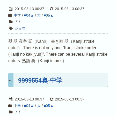
2015-03-13 00:37
2015-03-13 00:37
中学
/
■04▲
/
大
/
■05▲
/
/
ショウ
奨 奨 漢字 奨（Kanji） 書き順 奨（Kanji stroke
order） There is not only one “Kanji stroke order
(Kanji no kakijyun)”. There can be several Kanji stroke
orders. 熟語 奨（Kanji idioms）
9999554奥-中学
2015-03-13 00:37
2015-03-13 00:37
中学
/
■04▲
/
大
/
■05▲
/
/