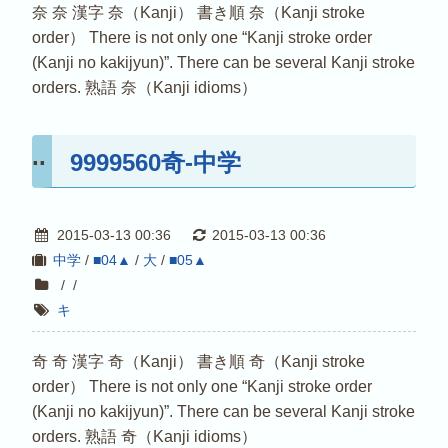
奈 奈 漢字 奈（Kanji） 書き順 奈（Kanji stroke
order） There is not only one “Kanji stroke order
(Kanji no kakijyun)”. There can be several Kanji stroke
orders. 熟語 奈（Kanji idioms）
9999560奇-中学
2015-03-13 00:36
2015-03-13 00:36
中学
/
■04▲
/
大
/
■05▲
/
/
キ
奇 奇 漢字 奇（Kanji） 書き順 奇（Kanji stroke
order） There is not only one “Kanji stroke order
(Kanji no kakijyun)”. There can be several Kanji stroke
orders. 熟語 奇（Kanji idioms）