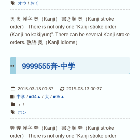
オウ
/
おく
奥 奥 漢字 奥（Kanji） 書き順 奥（Kanji stroke
order） There is not only one “Kanji stroke order
(Kanji no kakijyun)”. There can be several Kanji stroke
orders. 熟語 奥（Kanji idioms）
9999555奔-中学
2015-03-13 00:37
2015-03-13 00:37
中学
/
■04▲
/
大
/
■05▲
/
/
ホン
奔 奔 漢字 奔（Kanji） 書き順 奔（Kanji stroke
order） There is not only one “Kanji stroke order