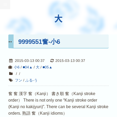
大
9999551奮-小6
2015-03-13 00:37
2015-03-13 00:37
小6
/
■04▲
/
大
/
■05▲
/
/
フン
/
ふる-う
奮 奮 漢字 奮（Kanji） 書き順 奮（Kanji stroke
order） There is not only one “Kanji stroke order
(Kanji no kakijyun)”. There can be several Kanji stroke
orders. 熟語 奮（Kanji idioms）