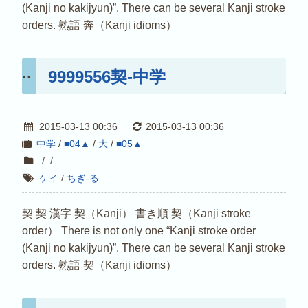
(Kanji no kakijyun)”. There can be several Kanji stroke
orders. 熟語 奔（Kanji idioms）
9999556契-中学
2015-03-13 00:36
2015-03-13 00:36
中学
/
■04▲
/
大
/
■05▲
/
/
ケイ
/
ちぎ-る
契 契 漢字 契（Kanji） 書き順 契（Kanji stroke
order） There is not only one “Kanji stroke order
(Kanji no kakijyun)”. There can be several Kanji stroke
orders. 熟語 契（Kanji idioms）